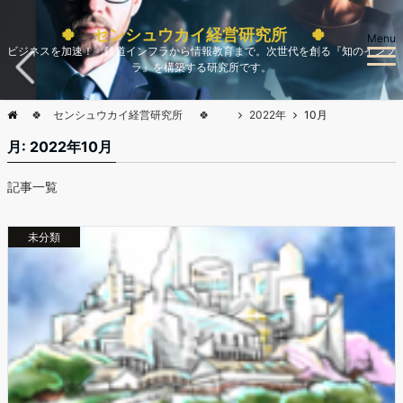
🍀 センシュウカイ経営研究所 🍀
Menu
ビジネスを加速！ 鉄道インフラから情報教育まで。次世代を創る『知のインフ
ラ』を構築する研究所です。
🍀 センシュウカイ経営研究所 🍀
2022年
10月
月:
2022年10月
記事一覧
未分類