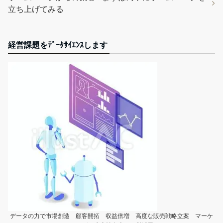
立ち上げてみる
経営課題をﾃﾞｰﾀｻｲｴﾝｽします
データの力で市場創造 顧客開拓 収益倍増 高度な販売戦略立案 マーケ