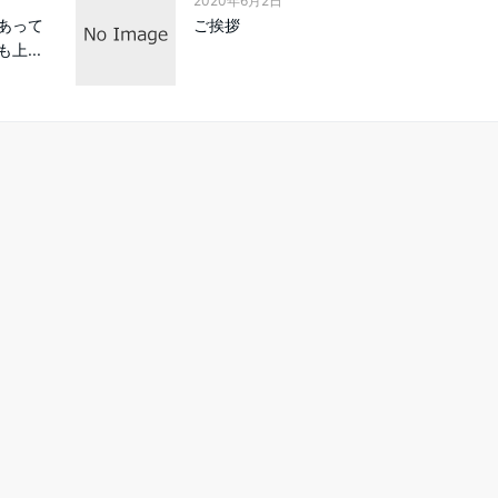
2020年6月2日
あって
ご挨拶
上...