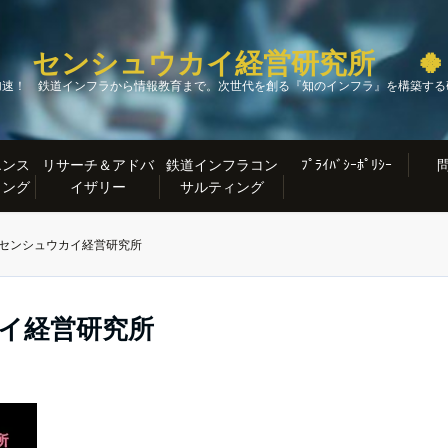
 センシュウカイ経営研究所 
加速！ 鉄道インフラから情報教育まで。次世代を創る『知のインフラ』を構築する
エンス
リサーチ＆アドバ
鉄道インフラコン
ﾌﾟﾗｲﾊﾞｼｰﾎﾟﾘｼｰ
ィング
イザリー
サルティング
クセンシュウカイ経営研究所
イ経営研究所