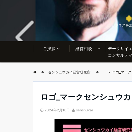

ビジネスを
ご挨拶
経営相談
データサイ
コンサルテ
🍀 センシュウカイ経営研究所 🍀
ロゴ_マー
ロゴ_マークセンシュウカ
2024年2月16日
senshukai