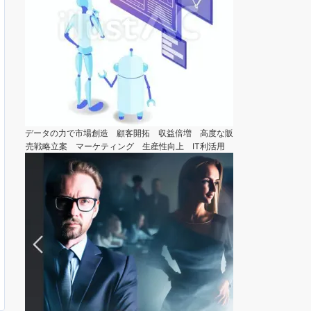
データの力で市場創造 顧客開拓 収益倍増 高度な販
売戦略立案 マーケティング 生産性向上 IT利活用