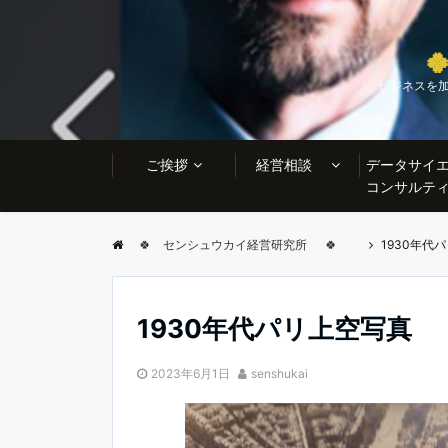

ビジネスを
ご挨拶
経営相談
データサイ
コンサルテ
🍀 センシュウカイ経営研究所 🍀
1930年代
1930年代パリ上空写真
2023年6月1日
senshukai