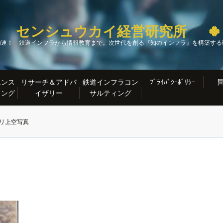
 センシュウカイ経営研究所 
加速！ 鉄道インフラから情報教育まで。次世代を創る『知のインフラ』を構築する
エンス
リサーチ＆アドバ
鉄道インフラコン
ﾌﾟﾗｲﾊﾞｼｰﾎﾟﾘｼｰ
ィング
イザリー
サルティング
パリ上空写真