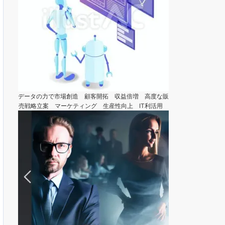
データの力で市場創造 顧客開拓 収益倍増 高度な販
売戦略立案 マーケティング 生産性向上 IT利活用