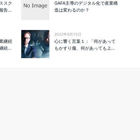
ススク
GAFA主導のデジタル化で産業構
告...
造は変わるのか？
2022年9月13日
業継続
心に響く言葉１：「何があって
続...
もかすり傷、何があっても上...