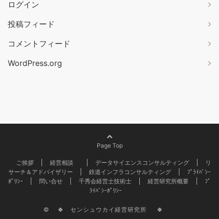
ログイン
投稿フィード
コメントフィード
WordPress.org
Page Top
ご挨拶
経営相談
データサイエンスコンサルティング
リ
サーチ＆アドバイザリー
鉄道インフラコンサルティング
ﾌﾟﾗｲﾊﾞｼｰ
ﾎﾟﾘｼｰ
問い合せ
千秀会経営士技術士
経営研究所概要
ﾌﾟ
ﾗｲﾊﾞｼｰﾎﾟﾘｼｰ
© 🍀 センシュウカイ経営研究所 🍀